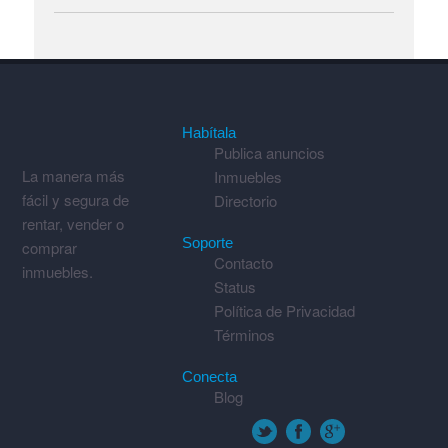
Habítala
Publica anuncios
La manera más
Inmuebles
fácil y segura de
Directorio
rentar, vender o
Soporte
comprar
Contacto
inmuebles.
Status
Política de Privacidad
Términos
Conecta
Blog