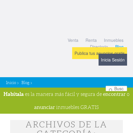
Venta
Renta
Inmuebles
Directorio
Blog
Publica tus anuncios gratis
Inicia Sesión
>
>
Inicio
Blog
Bu
Habítala
encontrar
es la manera más fácil y segura de
o
anunciar
inmuebles GRATIS
ARCHIVOS DE LA