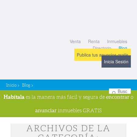
Venta
Renta
Inmuebles
Directorio
Blog
Publica tus anuncios gratis
Inicia Sesión
>
>
Inicio
Blog
Bu
Habítala
encontrar
es la manera más fácil y segura de
o
anunciar
inmuebles GRATIS
ARCHIVOS DE LA