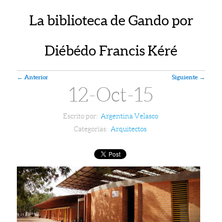
La biblioteca de Gando por
Diébédo Francis Kéré
Navegador de artículos
←
Anterior
Siguiente
→
12-Oct-15
Escrito por:
Argentina Velasco
Categorías:
Arquitectos