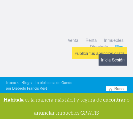
Venta
Renta
Inmuebles
Directorio
Blog
Publica tus anuncios gratis
Inicia Sesión
>
>
La biblioteca de Gando
Inicio
Blog
por Diébédo Francis Kéré
Bu
Habítala
encontrar
es la manera más fácil y segura de
o
anunciar
inmuebles GRATIS