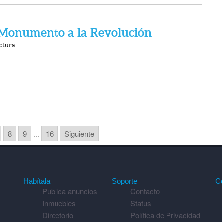
 Monumento a la Revolución
ctura
8
9
...
16
Siguiente
Habítala
Soporte
C
Publica anuncios
Contacto
Inmuebles
Status
Directorio
Política de Privacidad