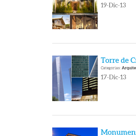
19-Dic-13
Torre de C
Categorías:
Arquite
17-Dic-13
Monumento 