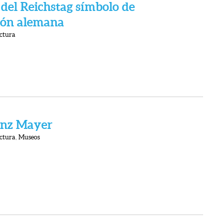
del Reichstag símbolo de
ción alemana
ctura
anz Mayer
ctura
,
Museos