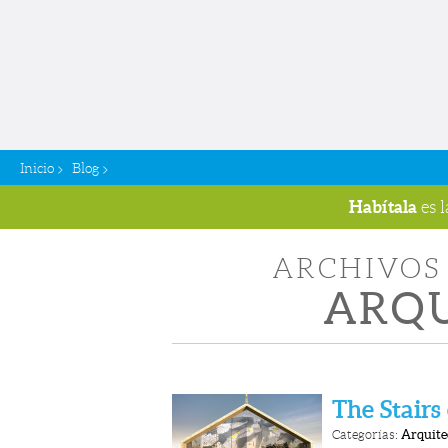
>
>
Inicio
Blog
Habítala
es 
ARCHIVOS 
ARQ
The Stairs
Categorías:
Arquite