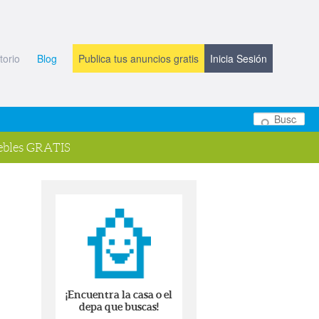
torio
Blog
Publica tus anuncios gratis
Inicia Sesión
Bu
bles GRATIS
¡Encuentra la casa o el
depa que buscas!