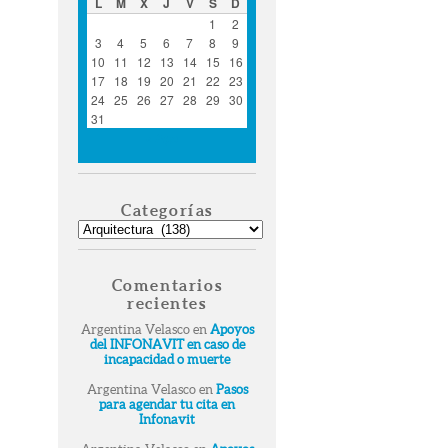
L
M
X
J
V
S
D
1
2
3
4
5
6
7
8
9
10
11
12
13
14
15
16
17
18
19
20
21
22
23
24
25
26
27
28
29
30
31
« Ago
Categorías
Categorías
Comentarios
recientes
Argentina Velasco
en
Apoyos
del INFONAVIT en caso de
incapacidad o muerte
Argentina Velasco
en
Pasos
para agendar tu cita en
Infonavit