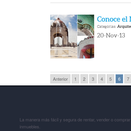
Conoce el
Categorías:
Arquite
20-Nov-13
Anterior
1
2
3
4
5
6
7
La manera más fácil y segura de rentar, vender o comprar
inmuebles.