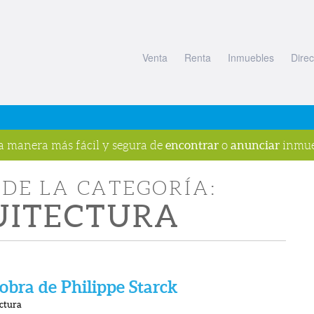
Venta
Renta
Inmuebles
Direc
encontrar
anunciar
la manera más fácil y segura de
o
inmue
DE LA CATEGORÍA:
UITECTURA
 obra de Philippe Starck
ctura