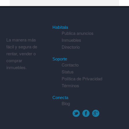
Habítala
Publica anuncios
La manera más
Inmuebles
fácil y segura de
Directorio
rentar, vender o
Soporte
comprar
Contacto
inmuebles.
Status
Política de Privacidad
Términos
Conecta
Blog