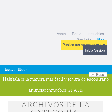
Venta
Renta
Inmuebles
Directorio
Blog
Publica tus anuncios gratis
Inicia Sesión
>
>
Inicio
Blog
Bu
Habítala
encontrar
es la manera más fácil y segura de
o
anunciar
inmuebles GRATIS
ARCHIVOS DE LA