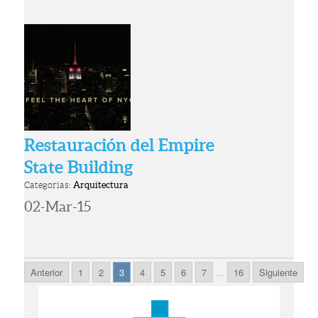
Restauración del Empire
State Building
Categorías:
Arquitectura
02-Mar-15
Anterior
1
2
3
4
5
6
7
...
16
Siguiente