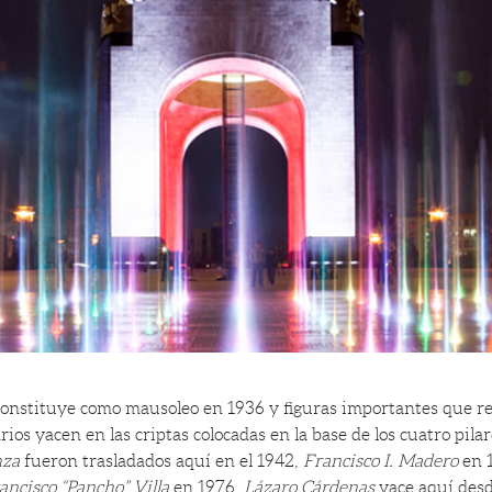
onstituye como mausoleo en 1936 y figuras importantes que re
rios yacen en las criptas colocadas en la base de los cuatro pilar
nza
fueron trasladados aquí en el 1942,
Francisco I. Madero
en 
ancisco “Pancho” Villa
en 1976,
Lázaro Cárdenas
yace aquí des