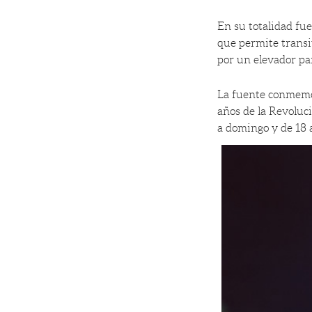
En su totalidad fu
que permite transi
por un elevador p
La fuente conmemor
años de la Revoluc
a domingo y de 18 