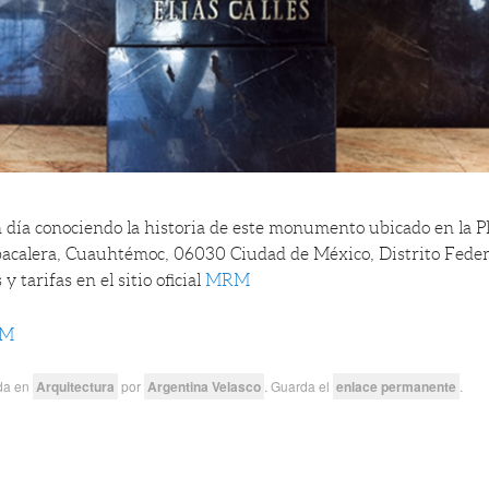
n día conociendo la historia de este monumento ubicado en la Pl
acalera, Cuauhtémoc, 06030 Ciudad de México, Distrito Feder
 y tarifas en el sitio oficial
MRM
M
ada en
Arquitectura
por
Argentina Velasco
. Guarda el
enlace permanente
.