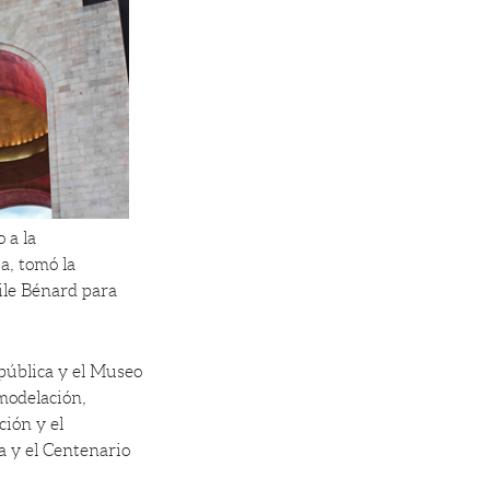
 a la
a, tomó la
mile Bénard para
pública y el Museo
modelación,
ción y el
 y el Centenario