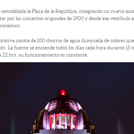
e remodelada la Plaza de la República, integrando un nuevo ac
tar por los cimientos originales de 1900 y desde ese vestíbulo 
anorámico.
ativa consta de 100 chorros de agua iluminada de colores que 
ión. La fuente se enciende todos los días cada hora durante 15
a 22 hrs. su funcionamiento es constante.