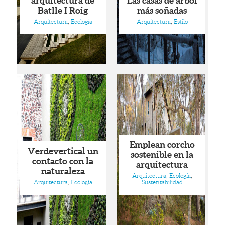
arquitectura de
Las casas de árbol
Batlle I Roig
más soñadas
Arquitectura
,
Ecología
Arquitectura
,
Estilo
Emplean corcho
Verdevertical un
sostenible en la
contacto con la
arquitectura
naturaleza
Arquitectura
,
Ecología
,
Arquitectura
,
Ecología
Sustentabilidad