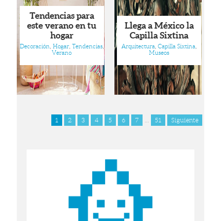
Tendencias para
este verano en tu
Llega a México la
hogar
Capilla Sixtina
Decoración
,
Hogar
,
Tendencias
,
Arquitectura
,
Capilla Sixtina
,
Verano
Museos
1
2
3
4
5
6
7
...
51
Siguiente