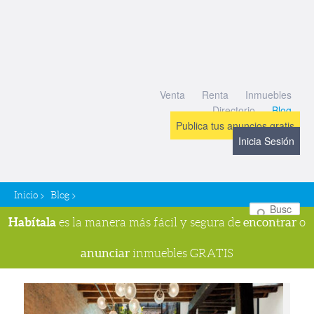
Venta
Renta
Inmuebles
Directorio
Blog
Publica tus anuncios gratis
Inicia Sesión
>
>
Inicio
Blog
Bu
Habítala
encontrar
es la manera más fácil y segura de
o
anunciar
inmuebles GRATIS