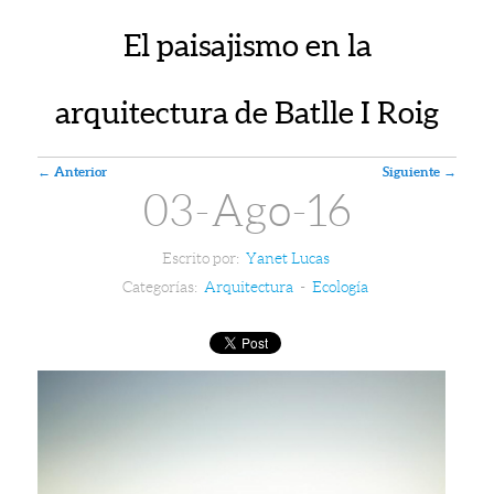
El paisajismo en la
arquitectura de Batlle I Roig
Navegador de artículos
←
Anterior
Siguiente
→
03-Ago-16
Escrito por:
Yanet Lucas
Categorías:
Arquitectura
-
Ecología