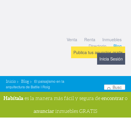
Venta
Renta
Inmuebles
Directorio
Blog
Publica tus anuncios gratis
Inicia Sesión
>
>
El paisajismo en la
Inicio
Blog
arquitectura de Batlle I Roig
Bu
Habítala
encontrar
es la manera más fácil y segura de
o
anunciar
inmuebles GRATIS