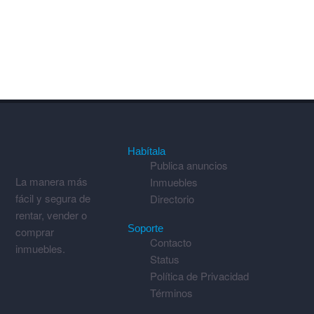
Habítala
Publica anuncios
La manera más
Inmuebles
fácil y segura de
Directorio
rentar, vender o
Soporte
comprar
Contacto
inmuebles.
Status
Política de Privacidad
Términos