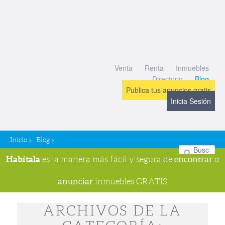
Venta
Renta
Inmuebles
Directorio
Blog
Publica tus anuncios gratis
Inicia Sesión
>
>
Inicio
Blog
Bu
Habítala
encontrar
es la manera más fácil y segura de
o
anunciar
inmuebles GRATIS
ARCHIVOS DE LA