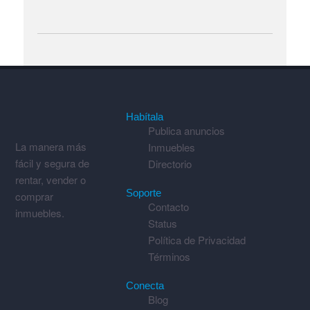
Habítala
Publica anuncios
La manera más
Inmuebles
fácil y segura de
Directorio
rentar, vender o
Soporte
comprar
Contacto
inmuebles.
Status
Política de Privacidad
Términos
Conecta
Blog