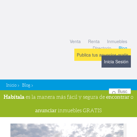
Venta
Renta
Inmuebles
Directorio
Blog
Publica tus anuncios gratis
Inicia Sesión
>
>
Inicio
Blog
Bu
Habítala
encontrar
es la manera más fácil y segura de
o
anunciar
inmuebles GRATIS