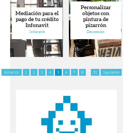
Personalizar
Mediación para el
objetos con
pago de tu crédito
pintura de
Infonavit
pizarrón
Infonavit
Decoración
Anterior
1
2
3
4
5
6
7
8
...
51
Siguiente