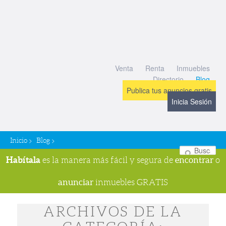
Venta
Renta
Inmuebles
Directorio
Blog
Publica tus anuncios gratis
Inicia Sesión
>
>
Inicio
Blog
Bu
Habítala
encontrar
es la manera más fácil y segura de
o
anunciar
inmuebles GRATIS
ARCHIVOS DE LA