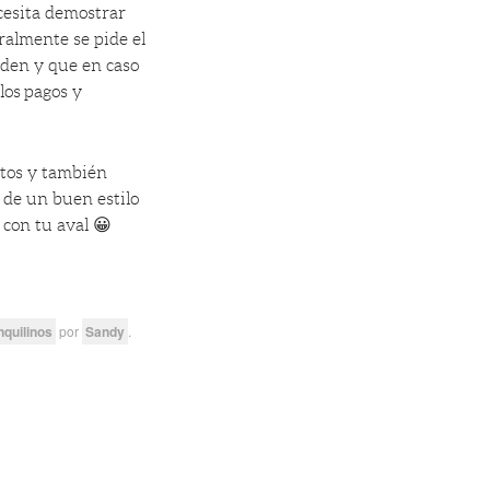
cesita demostrar
almente se pide el
rden y que en caso
los pagos y
stos y también
 de un buen estilo
 con tu aval 😀
nquilinos
por
Sandy
.