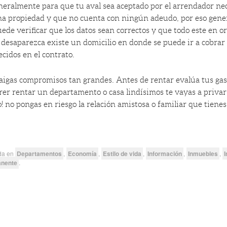
neralmente para que tu aval sea aceptado por el arrendador ne
a propiedad y que no cuenta con ningún adeudo, por eso gener
ede verificar que los datos sean correctos y que todo este en o
 desaparezca existe un domicilio en donde se puede ir a cobrar 
ecidos en el contrato.
raigas compromisos tan grandes. Antes de rentar evalúa tus ga
rer rentar un departamento o casa lindísimos te vayas a privar
! no pongas en riesgo la relación amistosa o familiar que tienes
ada en
Departamentos
,
Economía
,
Estilo de vida
,
Información
,
Inmuebles
,
I
anente
.