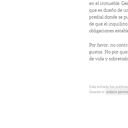
en el inmueble. Ge
que es dueño de un
predial donde se pu
de que el inquilino
obligaciones establ
Por favor, no cont
gustos. No por que
de vida y sobretodo
Esta entrada fue public
Guarda el
enlace perm