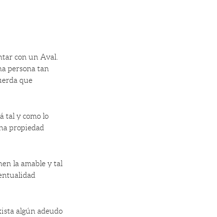
ntar con un Aval.
una persona tan
cuerda que
 tal y como lo
una propiedad
nen la amable y tal
ventualidad
exista algún adeudo