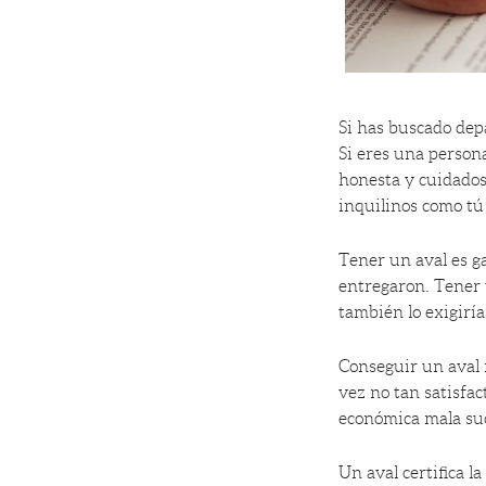
Si has buscado dep
Si eres una persona
honesta y cuidados
inquilinos como t
Tener un aval es g
entregaron. Tener 
también lo exigirí
Conseguir un aval n
vez no tan satisfac
económica mala su
Un aval certifica l