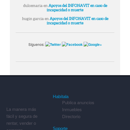
dulcemaria
en
Apoyos del INFONAVIT en caso de
incapacidad o muerte
hugin garcia
en
Apoyos del INFONAVIT en caso de
incapacidad o muerte
Síguenos:
Habítala
Publica anuncios
La manera más
Inmuebles
fácil y segura de
Directorio
rentar, vender o
Soporte
comprar