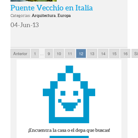
Puente Vecchio en Italia
Categorías:
Arquitectura
,
Europa
04-Jun-13
Anterior
1
...
9
10
11
12
13
14
15
16
S
¡Encuentra la casa o el depa que buscas!