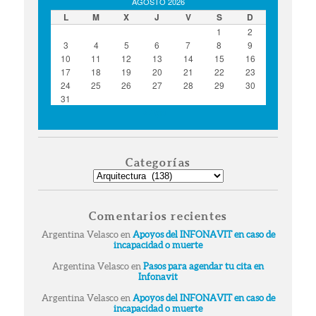
AGOSTO 2026
L
M
X
J
V
S
D
1
2
3
4
5
6
7
8
9
10
11
12
13
14
15
16
17
18
19
20
21
22
23
24
25
26
27
28
29
30
31
« Ago
Categorías
Categorías
Comentarios recientes
Argentina Velasco
en
Apoyos del INFONAVIT en caso de
incapacidad o muerte
Argentina Velasco
en
Pasos para agendar tu cita en
Infonavit
Argentina Velasco
en
Apoyos del INFONAVIT en caso de
incapacidad o muerte