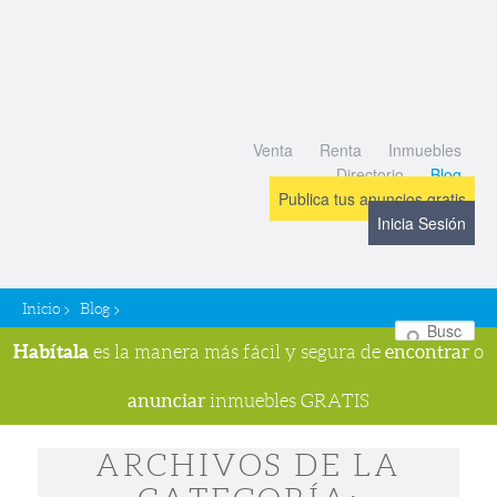
Venta
Renta
Inmuebles
Directorio
Blog
Publica tus anuncios gratis
Inicia Sesión
>
>
Inicio
Blog
Bu
Habítala
encontrar
es la manera más fácil y segura de
o
anunciar
inmuebles GRATIS
ARCHIVOS DE LA