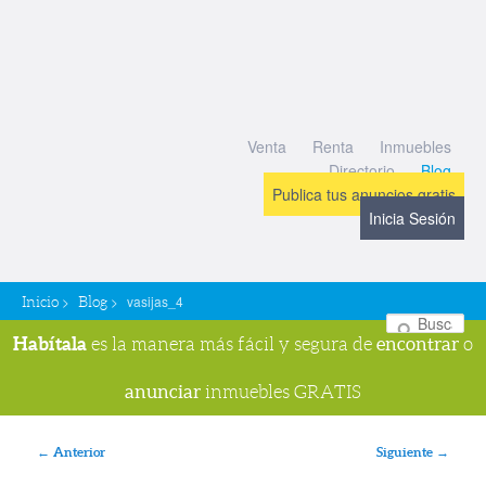
Venta
Renta
Inmuebles
Directorio
Blog
Publica tus anuncios gratis
Inicia Sesión
>
>
vasijas_4
Inicio
Blog
Bu
Habítala
encontrar
es la manera más fácil y segura de
o
anunciar
inmuebles GRATIS
Navegador de imágenes
← Anterior
Siguiente →