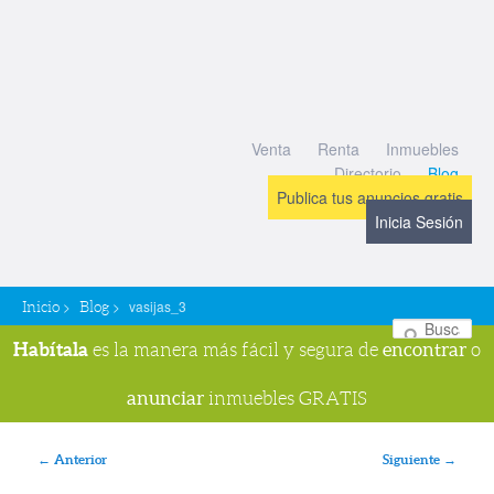
Venta
Renta
Inmuebles
Directorio
Blog
Publica tus anuncios gratis
Inicia Sesión
>
>
vasijas_3
Inicio
Blog
Bu
Habítala
encontrar
es la manera más fácil y segura de
o
anunciar
inmuebles GRATIS
Navegador de imágenes
← Anterior
Siguiente →