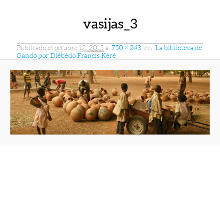
vasijas_3
Publicado el
octubre 12, 2015
a
750 × 243
en
La biblioteca de
Gando por Diébédo Francis Kéré