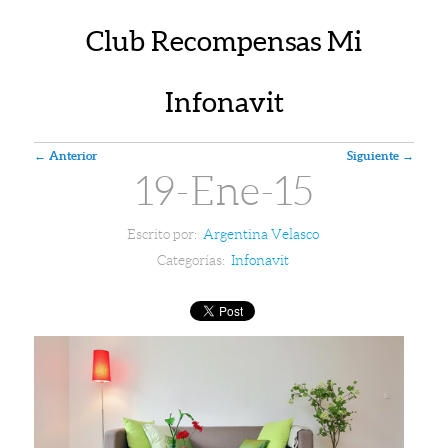
Club Recompensas Mi
Infonavit
Navegador de artículos
←
Anterior
Siguiente
→
19-Ene-15
Escrito por:
Argentina Velasco
Categorías:
Infonavit