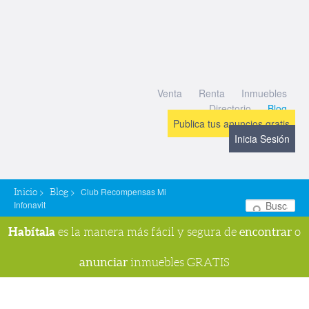
Venta
Renta
Inmuebles
Directorio
Blog
Publica tus anuncios gratis
Inicia Sesión
>
>
Club Recompensas Mi
Inicio
Blog
Infonavit
Bu
Habítala
encontrar
es la manera más fácil y segura de
o
anunciar
inmuebles GRATIS