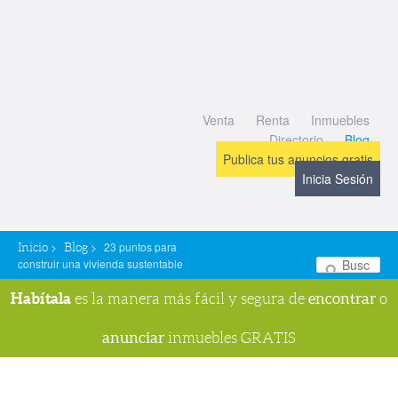
Venta
Renta
Inmuebles
Directorio
Blog
Publica tus anuncios gratis
Inicia Sesión
>
>
23 puntos para
Inicio
Blog
construir una vivienda sustentable
Bu
Habítala
encontrar
es la manera más fácil y segura de
o
anunciar
inmuebles GRATIS