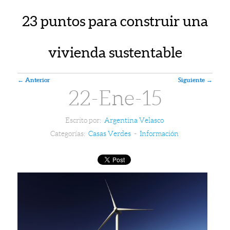
23 puntos para construir una
vivienda sustentable
Navegador de artículos
←
Anterior
Siguiente
→
22-Ene-15
Escrito por:
Argentina Velasco
Categorías:
Casas Verdes
-
Información