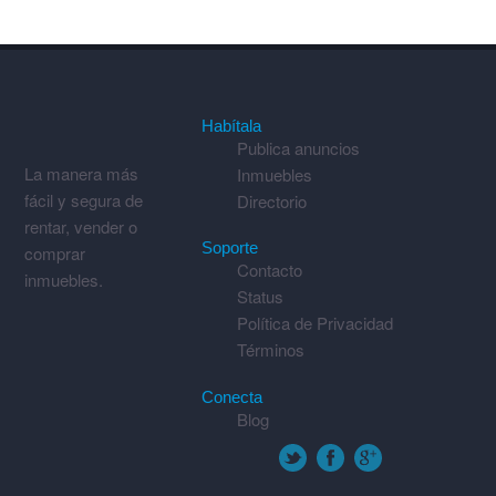
Habítala
Publica anuncios
La manera más
Inmuebles
fácil y segura de
Directorio
rentar, vender o
Soporte
comprar
Contacto
inmuebles.
Status
Política de Privacidad
Términos
Conecta
Blog