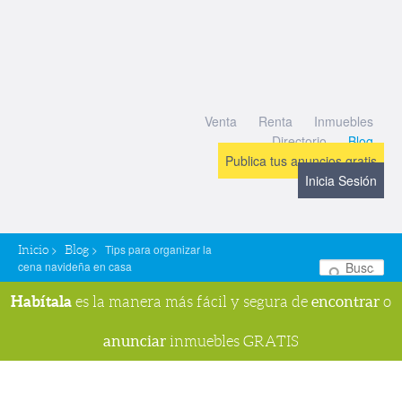
Venta
Renta
Inmuebles
Directorio
Blog
Publica tus anuncios gratis
Inicia Sesión
>
>
Tips para organizar la
Inicio
Blog
cena navideña en casa
Bu
Habítala
encontrar
es la manera más fácil y segura de
o
anunciar
inmuebles GRATIS