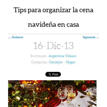
Tips para organizar la cena
navideña en casa
Navegador de artículos
←
Anterior
Siguiente
→
16-Dic-13
Escrito por:
Argentina Velasco
Categorías:
Consejos
-
Hogar