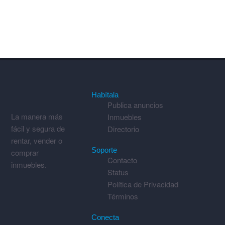
Habítala
Publica anuncios
La manera más
Inmuebles
fácil y segura de
Directorio
rentar, vender o
Soporte
comprar
Contacto
inmuebles.
Status
Política de Privacidad
Términos
Conecta