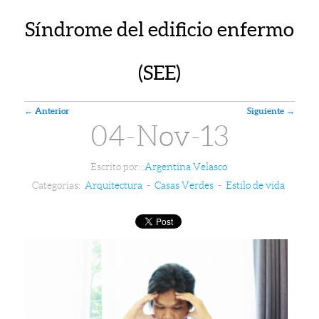
Síndrome del edificio enfermo
(SEE)
Navegador de artículos
←
Anterior
Siguiente
→
04-Nov-13
Escrito por:
Argentina Velasco
Categorías:
Arquitectura
-
Casas Verdes
-
Estilo de vida