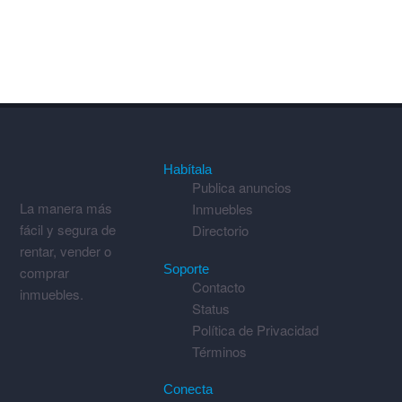
Habítala
Publica anuncios
La manera más
Inmuebles
fácil y segura de
Directorio
rentar, vender o
Soporte
comprar
Contacto
inmuebles.
Status
Política de Privacidad
Términos
Conecta