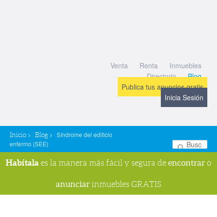
Venta
Renta
Inmuebles
Directorio
Blog
Publica tus anuncios gratis
Inicia Sesión
>
>
Síndrome del edificio
Inicio
Blog
enfermo (SEE)
Bu
Habítala
encontrar
es la manera más fácil y segura de
o
anunciar
inmuebles GRATIS