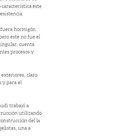
característica este
esistencia.
n fuera hormigón
ero este no fue el
singular, cuenta
entes procesos y
 exteriores, claro
 y para el
udi trabajó a
strucción utilizando
construcción del la
gelistas, una a