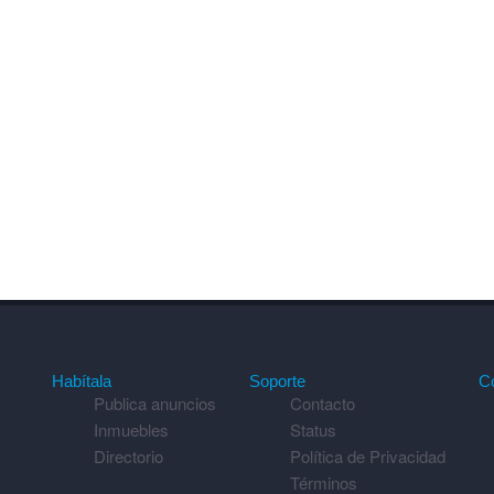
Habítala
Soporte
C
Publica anuncios
Contacto
Inmuebles
Status
Directorio
Política de Privacidad
Términos