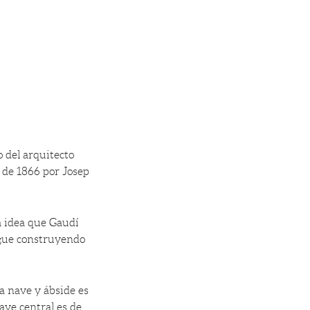
 del arquitecto
o de 1866 por Josep
a idea que Gaudí
igue construyendo
a nave y ábside es
ave central es de