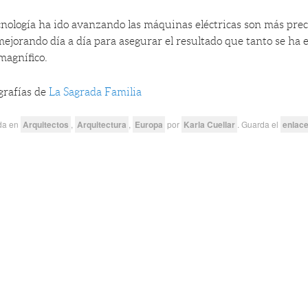
cnología ha ido avanzando las máquinas eléctricas son más preci
mejorando día a día para asegurar el resultado que tanto se ha
magnífico.
grafías de
La Sagrada Familia
ada en
Arquitectos
,
Arquitectura
,
Europa
por
Karla Cuellar
. Guarda el
enlac