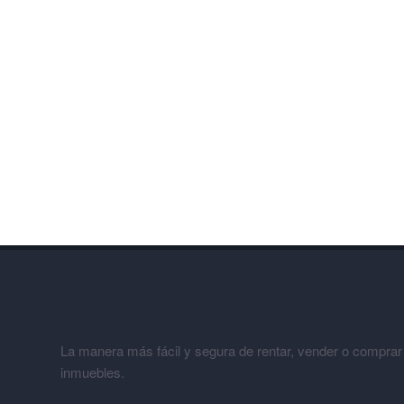
La manera más fácil y segura de rentar, vender o comprar
inmuebles.