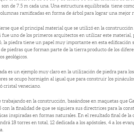
es son de 7.5 m cada una. Una estructura equilibrada tiene como 
columnas ramificadas en forma de árbol para lograr una mejor r
erse que el principal material que se utilizó en la construcció
ue uno de los primeros arquitectos en utilizar este material, p
ó, la piedra tiene un papel muy importante en esta edificación 
 de piedras que forman parte de la tierra producto de los difer
os geológicos.
hada es un ejemplo muy claro en la utilización de piedra para los
ores se ocupo hormigón al igual que para construir los pináculos
zó cristal veneciano.
e trabajando en la construcción, basándose en maquetas que Ga
25 con la finalidad de que se siguiera sus directrices para la con
icas inspiradas en formas naturales. En el resultado final de la 
ndrá 18 torres en total, 12 dedicada a los apóstoles, 4 a los evan
a.