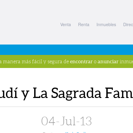
Venta
Renta
Inmuebles
Direc
encontrar
anunciar
la manera más fácil y segura de
o
inmue
dí y La Sagrada Fam
s
04-Jul-13