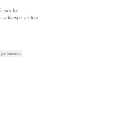
sas y los
 estado esperando y
e permanente
.