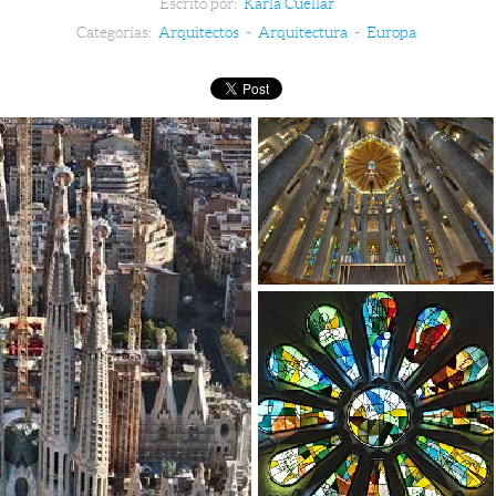
Escrito por:
Karla Cuellar
Categorías:
Arquitectos
-
Arquitectura
-
Europa