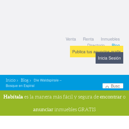
Venta
Renta
Inmuebles
Directorio
Blog
Publica tus anuncios gratis
Inicia Sesión
>
>
Die Waldspirale –
Inicio
Blog
Bosque en Espiral
Bu
Habítala
encontrar
es la manera más fácil y segura de
o
anunciar
inmuebles GRATIS