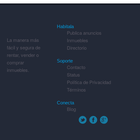
Habítala
Publica anuncios
La manera más
Inmuebles
fácil y segura de
Directorio
rentar, vender o
Soporte
comprar
Contacto
inmuebles.
Status
Política de Privacidad
Términos
Conecta
Blog