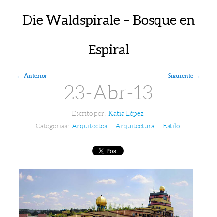
Die Waldspirale – Bosque en
Espiral
Navegador de artículos
←
Anterior
Siguiente
→
23-Abr-13
Escrito por:
Katia López
Categorías:
Arquitectos
-
Arquitectura
-
Estilo