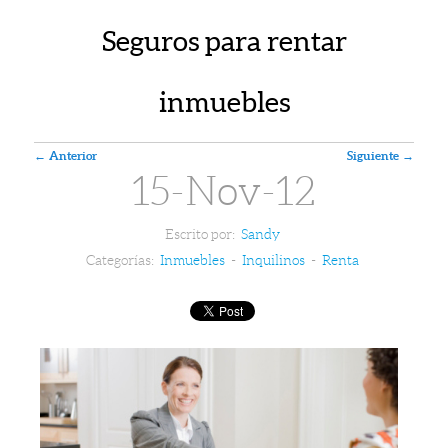
Seguros para rentar
inmuebles
Navegador de artículos
←
Anterior
Siguiente
→
15-Nov-12
Escrito por:
Sandy
Categorías:
Inmuebles
-
Inquilinos
-
Renta