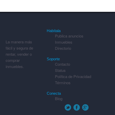
Habítala
Publica anuncios
La manera más
Inmuebles
fácil y segura de
Directorio
rentar, vender o
Soporte
comprar
Contacto
inmuebles.
Status
Política de Privacidad
Términos
Conecta
Blog