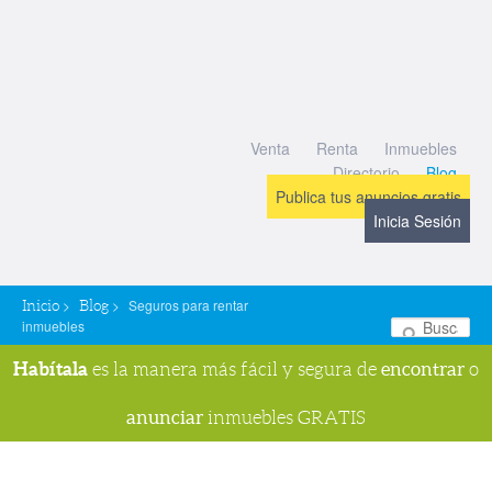
Venta
Renta
Inmuebles
Directorio
Blog
Publica tus anuncios gratis
Inicia Sesión
>
>
Seguros para rentar
Inicio
Blog
inmuebles
Bu
Habítala
encontrar
es la manera más fácil y segura de
o
anunciar
inmuebles GRATIS