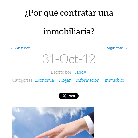
¿Por qué contratar una
inmobiliaria?
Navegador de artículos
←
Anterior
Siguiente
→
31-Oct-12
Escrito por:
Sandy
Categorías:
Economía
-
Hogar
-
Información
-
Inmuebles