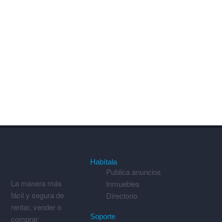
Habítala
Publica anuncios
La manera más
Inmuebles
fácil y segura de
Directorio
rentar, vender o
Soporte
comprar