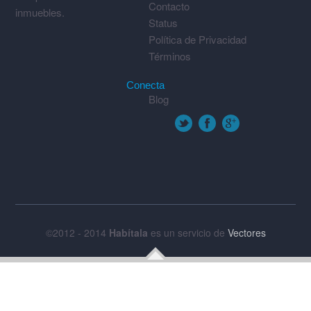
Contacto
inmuebles.
Status
Política de Privacidad
Términos
Conecta
Blog
©2012 - 2014
Habítala
es un servicio de
Vectores