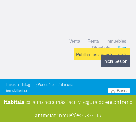
Venta
Renta
Inmuebles
Directorio
Blog
Publica tus anuncios gratis
Inicia Sesión
>
>
¿Por qué contratar una
Inicio
Blog
inmobiliaria?
Bu
Habítala
encontrar
es la manera más fácil y segura de
o
anunciar
inmuebles GRATIS