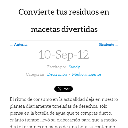
Convierte tus residuos en
macetas divertidas
Navegador de artículos
←
Anterior
Siguiente
→
10-Sep-12
Escrito por:
Sandy
Categorías:
Decoración
-
Medio ambiente
El ritmo de consumo en la actualidad deja en nuestro
planeta diariamente toneladas de desechos, sólo
piensa en la botella de agua que te compras diario,
cuánto tiempo llevó su elaboración para que a medio
día te termines en menos de una hora su contenido,