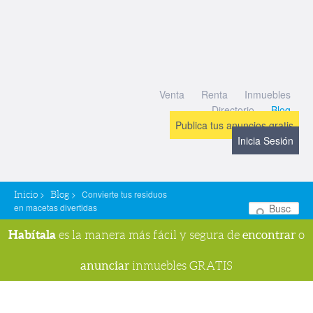
Venta
Renta
Inmuebles
Directorio
Blog
Publica tus anuncios gratis
Inicia Sesión
>
>
Convierte tus residuos
Inicio
Blog
en macetas divertidas
Bu
Habítala
encontrar
es la manera más fácil y segura de
o
anunciar
inmuebles GRATIS