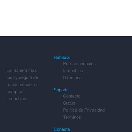
Habítala
Publica anuncios
La manera más
Inmuebles
fácil y segura de
Directorio
rentar, vender o
Soporte
comprar
Contacto
inmuebles.
Status
Política de Privacidad
Términos
Conecta