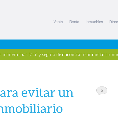
Venta
Renta
Inmuebles
Direc
encontrar
anunciar
la manera más fácil y segura de
o
inmue
ara evitar un
0
Comments
nmobiliario