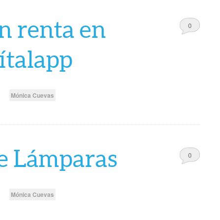
n renta en
0
Comments
ítalapp
Mónica Cuevas
de Lámparas
0
Comments
Mónica Cuevas