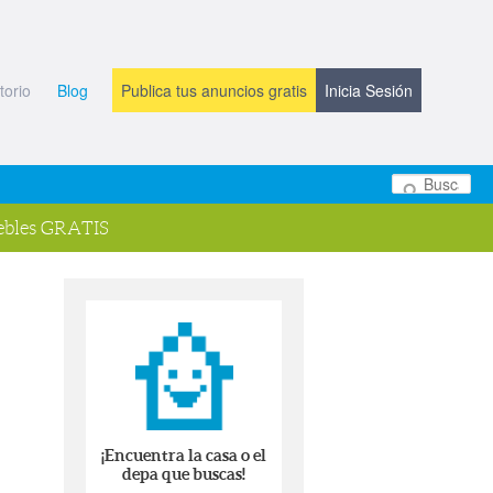
torio
Blog
Publica tus anuncios gratis
Inicia Sesión
Bu
bles GRATIS
¡Encuentra la casa o el
depa que buscas!