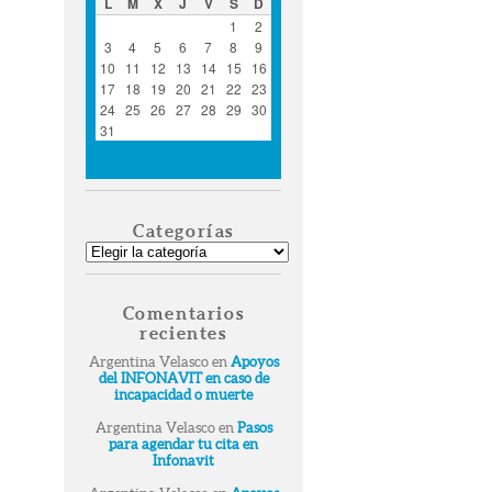
L
M
X
J
V
S
D
1
2
3
4
5
6
7
8
9
10
11
12
13
14
15
16
17
18
19
20
21
22
23
24
25
26
27
28
29
30
31
« Ago
Categorías
Categorías
Comentarios
recientes
Argentina Velasco
en
Apoyos
del INFONAVIT en caso de
incapacidad o muerte
Argentina Velasco
en
Pasos
para agendar tu cita en
Infonavit