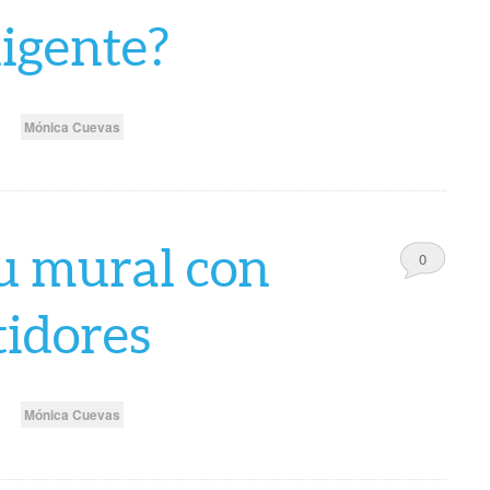
Comments
ligente?
Mónica Cuevas
u mural con
0
Comments
tidores
Mónica Cuevas