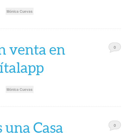
Mónica Cuevas
n venta en
0
Comments
ítalapp
Mónica Cuevas
s una Casa
0