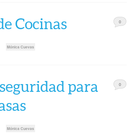
 de Cocinas
0
Comments
Mónica Cuevas
 seguridad para
0
Comments
asas
Mónica Cuevas