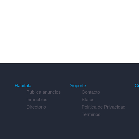
Habítala
Soporte
C
Publica anuncios
Contacto
Inmuebles
Status
Directorio
Política de Privacidad
Términos