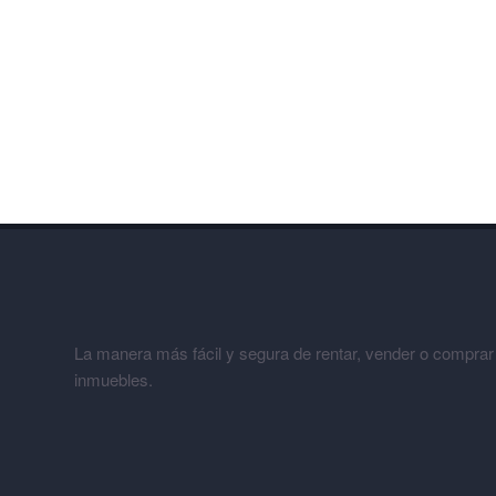
La manera más fácil y segura de rentar, vender o comprar
inmuebles.