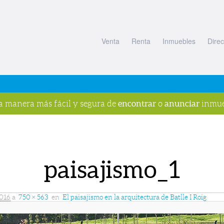
Venta
Renta
Inmuebles
Direc
encontrar
anunciar
la manera más fácil y segura de
o
inmue
paisajismo_1
2016
a
750 × 563
en
El paisajismo en la arquitectura de Batlle I Roig