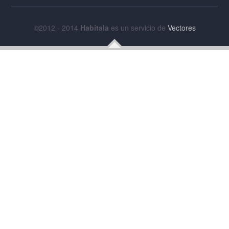
©2012 - 2014
Habítala
es un servicio de
Vectores