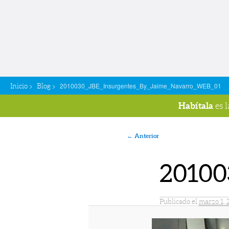
>
>
2010030_JBE_Insurgentes_By_Jaime_Navarro_WEB_01
Inicio
Blog
Habítala
es 
Navegador de imágenes
← Anterior
20100
Publicado el
marzo 1, 