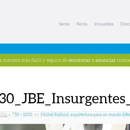
Venta
Renta
Inmuebles
Direc
encontrar
anunciar
la manera más fácil y segura de
o
inmue
30_JBE_Insurgente
2016
a
750 × 1000
en
Michel Rojkind, arquitectura para un mundo dife