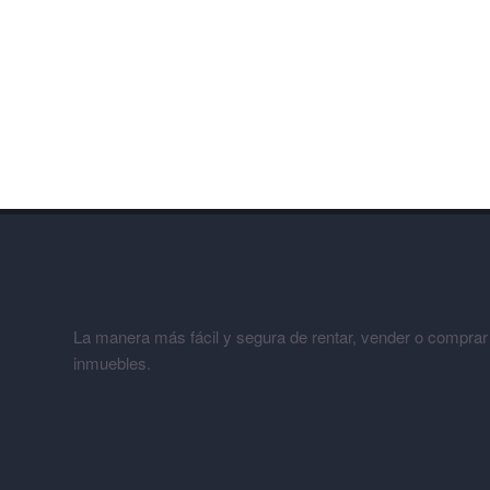
La manera más fácil y segura de rentar, vender o comprar
inmuebles.