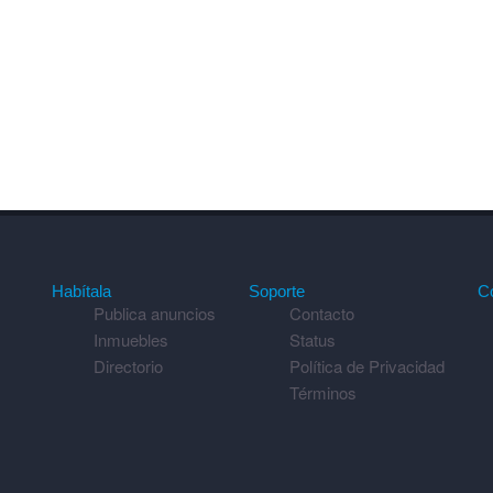
Habítala
Soporte
C
Publica anuncios
Contacto
Inmuebles
Status
Directorio
Política de Privacidad
Términos