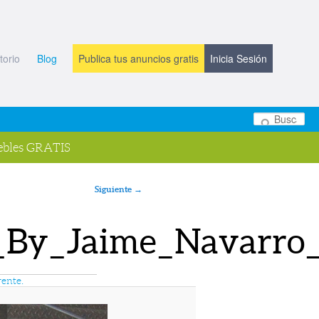
torio
Blog
Publica tus anuncios gratis
Inicia Sesión
Bu
bles GRATIS
Siguiente →
s_By_Jaime_Navarr
rente.