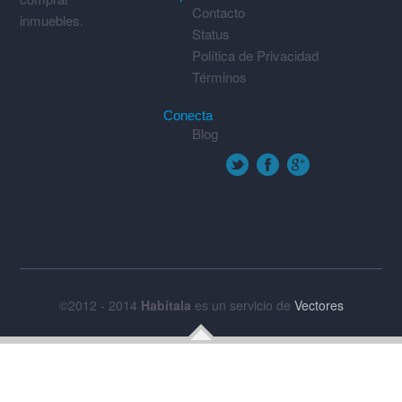
Contacto
inmuebles.
Status
Política de Privacidad
Términos
Conecta
Blog
©2012 - 2014
Habítala
es un servicio de
Vectores