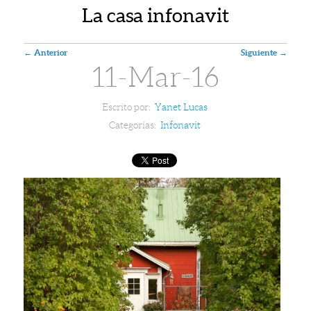
La casa infonavit
Navegador de artículos
←
Anterior
Siguiente
→
11-Mar-16
Escrito por:
Yanet Lucas
Categorías:
Infonavit