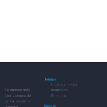
Habítala
Publica anuncios
La manera más
Inmuebles
fácil y segura de
Directorio
rentar, vender o
Soporte
comprar