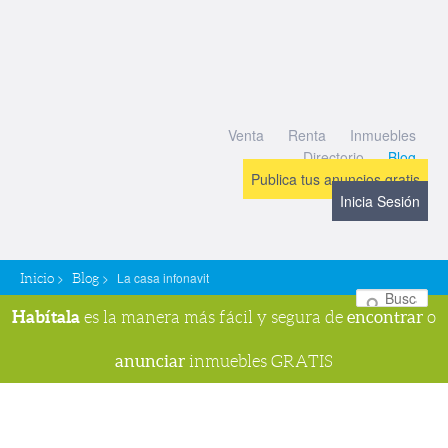
Venta
Renta
Inmuebles
Directorio
Blog
Publica tus anuncios gratis
Inicia Sesión
>
>
La casa infonavit
Inicio
Blog
Bu
Habítala
encontrar
es la manera más fácil y segura de
o
anunciar
inmuebles GRATIS