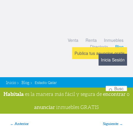
Venta
Renta
Inmuebles
Directorio
Blog
Publica tus anuncios gratis
Inicia Sesión
>
>
Estadio Qatar
Inicio
Blog
Bu
Habítala
encontrar
es la manera más fácil y segura de
o
anunciar
inmuebles GRATIS
Navegador de imágenes
← Anterior
Siguiente →