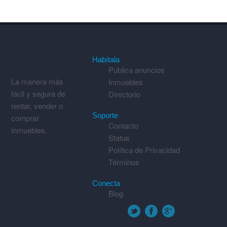
Habítala
Publica anuncios
La manera más
Inmuebles
fácil y segura de
Directorio
rentar, vender o
Soporte
comprar
Contacto
inmuebles.
Status
Política de Privacidad
Términos
Conecta
Blog