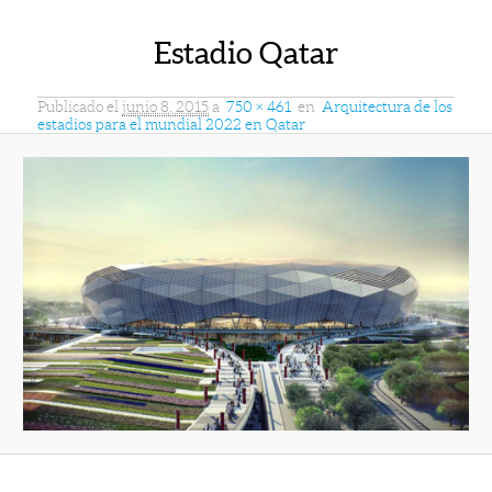
Estadio Qatar
Publicado el
junio 8, 2015
a
750 × 461
en
Arquitectura de los
estadios para el mundial 2022 en Qatar