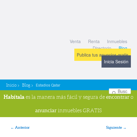
Venta
Renta
Inmuebles
Directorio
Blog
Publica tus anuncios gratis
Inicia Sesión
>
>
Estadios Qatar
Inicio
Blog
Bu
Habítala
encontrar
es la manera más fácil y segura de
o
anunciar
inmuebles GRATIS
Navegador de imágenes
← Anterior
Siguiente →