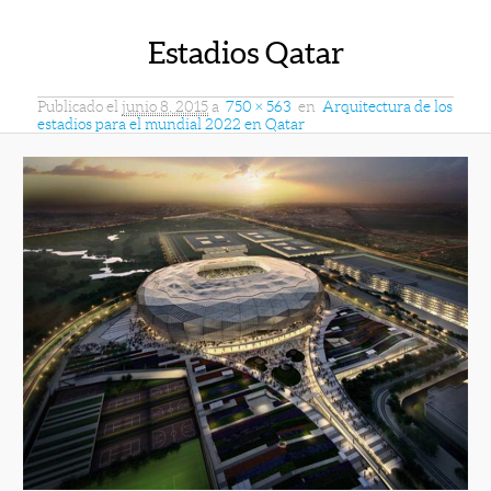
Estadios Qatar
Publicado el
junio 8, 2015
a
750 × 563
en
Arquitectura de los
estadios para el mundial 2022 en Qatar