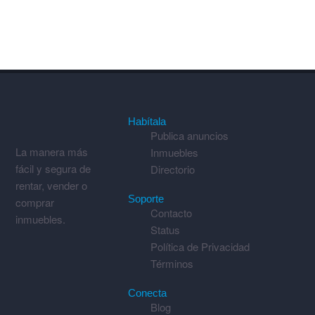
Habítala
Publica anuncios
La manera más
Inmuebles
fácil y segura de
Directorio
rentar, vender o
Soporte
comprar
Contacto
inmuebles.
Status
Política de Privacidad
Términos
Conecta
Blog