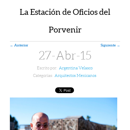
La Estación de Oficios del
Porvenir
Navegador de artículos
←
Anterior
Siguiente
→
27-Abr-15
Escrito por:
Argentina Velasco
Categorías:
Arquitectos Mexicanos