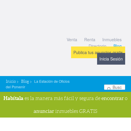
Venta
Renta
Inmuebles
Directorio
Blog
Publica tus anuncios gratis
Inicia Sesión
>
>
La Estación de Oficios
Inicio
Blog
del Porvenir
Bu
Habítala
encontrar
es la manera más fácil y segura de
o
anunciar
inmuebles GRATIS