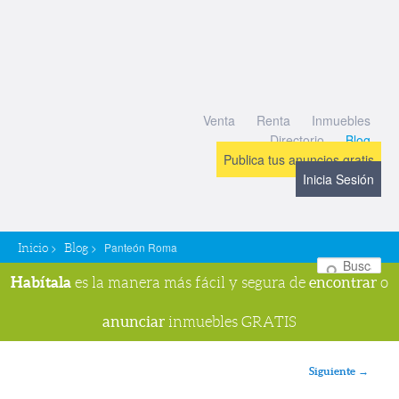
Venta
Renta
Inmuebles
Directorio
Blog
Publica tus anuncios gratis
Inicia Sesión
>
>
Panteón Roma
Inicio
Blog
Bu
Habítala
encontrar
es la manera más fácil y segura de
o
anunciar
inmuebles GRATIS
Navegador de imágenes
Siguiente →