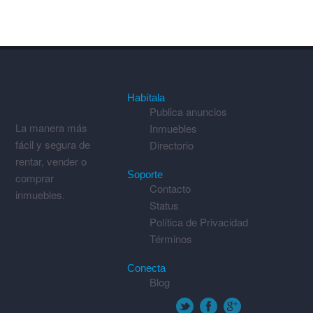
Habítala
Publica anuncios
La manera más
Inmuebles
fácil y segura de
Directorio
rentar, vender o
Soporte
comprar
Contacto
inmuebles.
Status
Política de Privacidad
Términos
Conecta
Blog