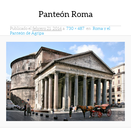
Panteón Roma
Publicado el
febrero 21, 2014
a
730 × 487
en
Roma y el
Panteón de Agripa