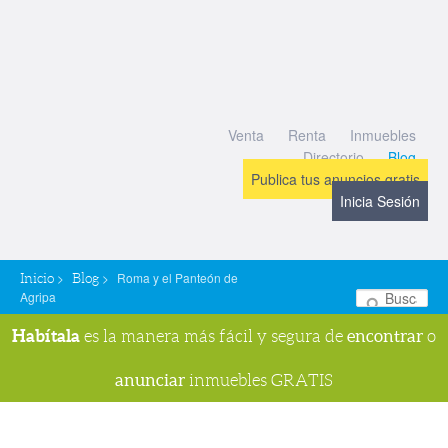
Venta
Renta
Inmuebles
Directorio
Blog
Publica tus anuncios gratis
Inicia Sesión
>
>
Roma y el Panteón de
Inicio
Blog
Agripa
Bu
Habítala
encontrar
es la manera más fácil y segura de
o
anunciar
inmuebles GRATIS