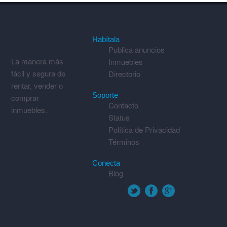
Habítala
Publica anuncios
La manera más
Inmuebles
fácil y segura de
Directorio
rentar, vender o
Soporte
comprar
Contacto
inmuebles.
Status
Política de Privacidad
Términos
Conecta
Blog