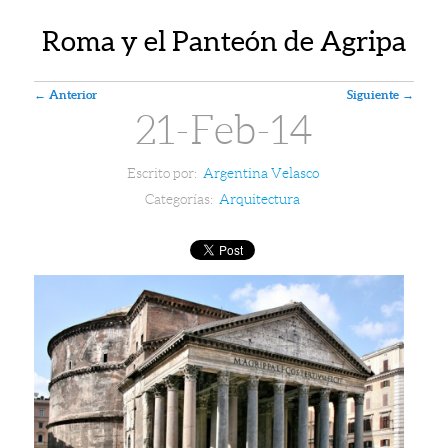
Roma y el Panteón de Agripa
Navegador de artículos
←
Anterior
Siguiente
→
21-Feb-14
Escrito por:
Argentina Velasco
Categorías:
Arquitectura