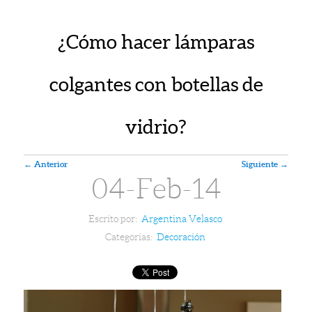
¿Cómo hacer lámparas
colgantes con botellas de
vidrio?
Navegador de artículos
←
Anterior
Siguiente
→
04-Feb-14
Escrito por:
Argentina Velasco
Categorías:
Decoración