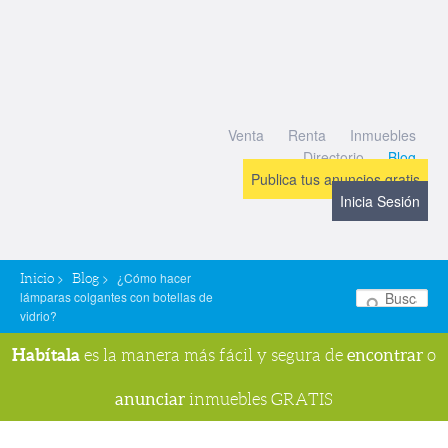
Venta
Renta
Inmuebles
Directorio
Blog
Publica tus anuncios gratis
Inicia Sesión
>
>
¿Cómo hacer
Inicio
Blog
lámparas colgantes con botellas de
Bu
vidrio?
Habítala
encontrar
es la manera más fácil y segura de
o
anunciar
inmuebles GRATIS