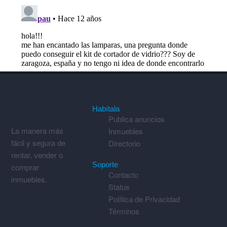
Habítala
Publica anuncios
La manera más
Inmuebles
fácil y segura de
Directorio
rentar, vender o
Soporte
comprar
Contacto
inmuebles.
Status
Política de Privacidad
Términos