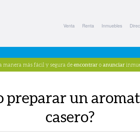
Venta
Renta
Inmuebles
Direc
encontrar
anunciar
la manera más fácil y segura de
o
inmue
 preparar un aromat
casero?
s