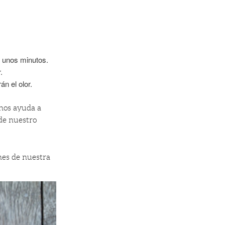
e unos minutos.
.
n el olor.
 nos ayuda a
 de nuestro
nes de nuestra