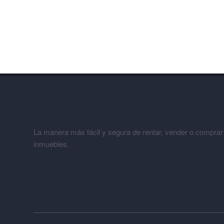
La manera más fácil y segura de rentar, vender o comprar
inmuebles.