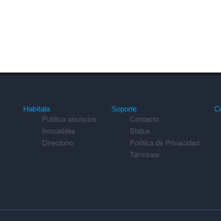
Habítala
Soporte
C
Publica anuncios
Contacto
Inmuebles
Status
Directorio
Política de Privacidad
Términos