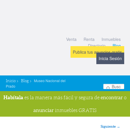
Venta
Renta
Inmuebles
Directorio
Blog
Publica tus anuncios gratis
Inicia Sesión
>
>
Museo Nacional del
Inicio
Blog
Prado
Bu
Habítala
encontrar
es la manera más fácil y segura de
o
anunciar
inmuebles GRATIS
Navegador de imágenes
Siguiente →