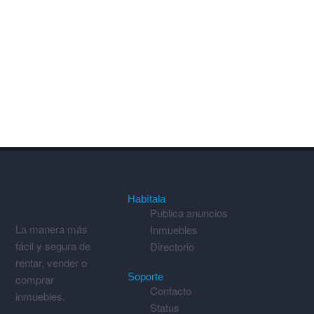
Habítala
Publica anuncios
La manera más
Inmuebles
fácil y segura de
Directorio
rentar, vender o
Soporte
comprar
Contacto
inmuebles.
Status