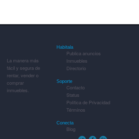
Habítala
Publica anuncios
La manera más
Inmuebles
fácil y segura de
Directorio
rentar, vender o
Soporte
comprar
Contacto
inmuebles.
Status
Política de Privacidad
Términos
Conecta
Blog