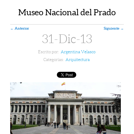
Museo Nacional del Prado
Navegador de artículos
←
Anterior
Siguiente
→
31-Dic-13
Escrito por:
Argentina Velasco
Categorías:
Arquitectura