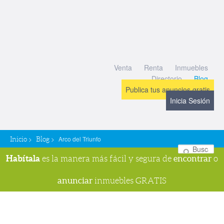
Venta
Renta
Inmuebles
Directorio
Blog
Publica tus anuncios gratis
Inicia Sesión
>
>
Arco del Triunfo
Inicio
Blog
Bu
Habítala
encontrar
es la manera más fácil y segura de
o
anunciar
inmuebles GRATIS
Navegador de imágenes