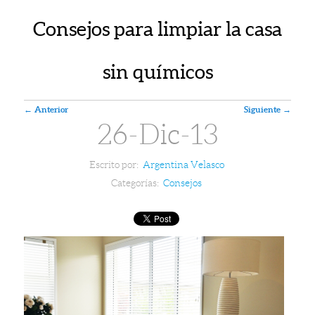
Consejos para limpiar la casa
sin químicos
Navegador de artículos
←
Anterior
Siguiente
→
26-Dic-13
Escrito por:
Argentina Velasco
Categorías:
Consejos