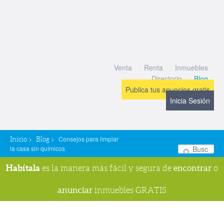
Venta
Renta
Inmuebles
Directorio
Blog
Publica tus anuncios gratis
Inicia Sesión
>
>
Consejos para limpiar
Inicio
Blog
la casa sin químicos
Bu
Habítala
encontrar
es la manera más fácil y segura de
o
anunciar
inmuebles GRATIS