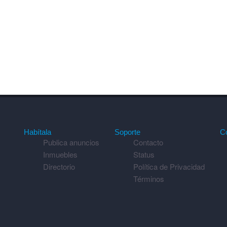
Habítala
Soporte
C
Publica anuncios
Contacto
Inmuebles
Status
Directorio
Política de Privacidad
Términos