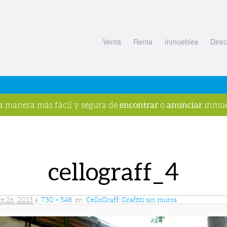
Venta
Renta
Inmuebles
Direc
encontrar
anunciar
la manera más fácil y segura de
o
inmue
cellograff_4
e 26, 2013
a
730 × 548
en
CelloGraff: Graffiti sin muros