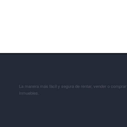
La manera más fácil y segura de rentar, vender o comprar
inmuebles.