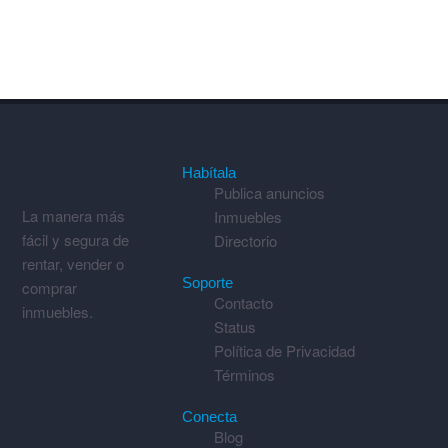
Habítala
Publica anuncios
La manera más
Inmuebles
fácil y segura de
Directorio
rentar, vender o
Soporte
comprar
Contacto
inmuebles.
Status
Política de Privacidad
Términos
Conecta
Blog