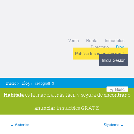
Venta
Renta
Inmuebles
Directorio
Blog
Publica tus anuncios gratis
Inicia Sesión
>
>
cellograff_3
Inicio
Blog
Bu
Habítala
encontrar
es la manera más fácil y segura de
o
anunciar
inmuebles GRATIS
Navegador de imágenes
← Anterior
Siguiente →