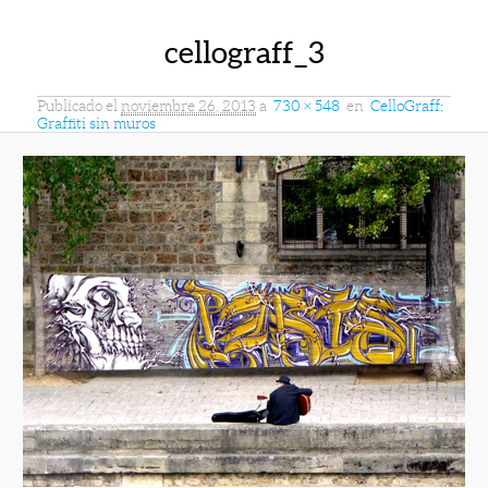
cellograff_3
Publicado el
noviembre 26, 2013
a
730 × 548
en
CelloGraff:
Graffiti sin muros