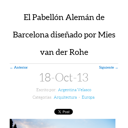
El Pabellón Alemán de
Barcelona diseñado por Mies
van der Rohe
Navegador de artículos
←
Anterior
Siguiente
→
18-Oct-13
Escrito por:
Argentina Velasco
Categorías:
Arquitectura
-
Europa