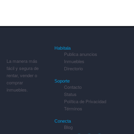
Habítala
Publica anuncios
La manera más
Inmuebles
fácil y segura de
Directorio
rentar, vender o
Soporte
comprar
Contacto
inmuebles.
Status
Política de Privacidad
Términos
Conecta
Blog