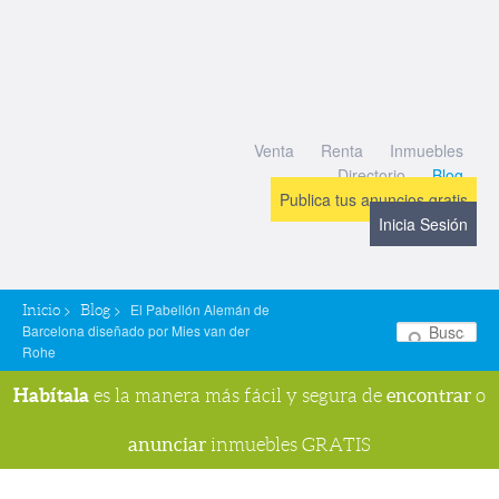
Venta
Renta
Inmuebles
Directorio
Blog
Publica tus anuncios gratis
Inicia Sesión
>
>
El Pabellón Alemán de
Inicio
Blog
Barcelona diseñado por Mies van der
Bu
Rohe
Habítala
encontrar
es la manera más fácil y segura de
o
anunciar
inmuebles GRATIS