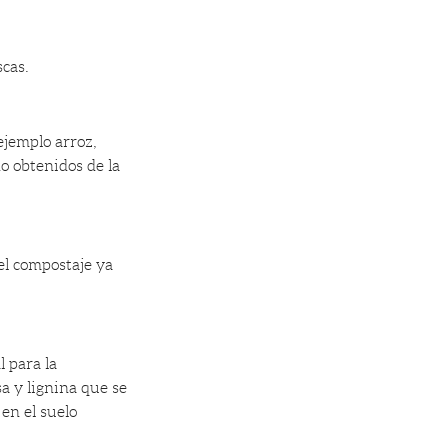
scas.
ejemplo arroz,
ado obtenidos de la
 el compostaje ya
l para la
a y lignina que se
en el suelo