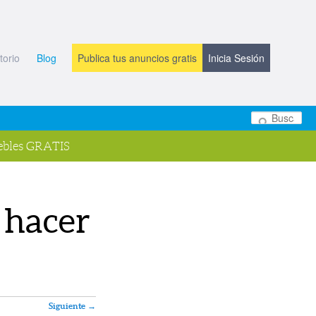
torio
Blog
Publica tus anuncios gratis
Inicia Sesión
Bu
bles GRATIS
 hacer
Siguiente
→