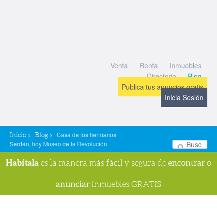
Venta
Renta
Inmuebles
Directorio
Blog
Publica tus anuncios gratis
Inicia Sesión
>
>
Casa de los hermanos
Inicio
Blog
Serdán, hoy Museo de la Revolución
Bu
Habítala
encontrar
es la manera más fácil y segura de
o
anunciar
inmuebles GRATIS