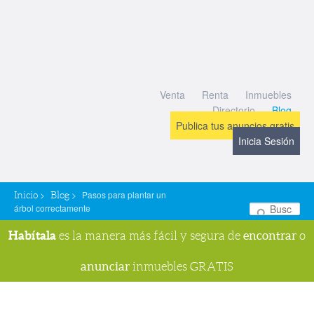
Venta
Renta
Inmuebles
Directorio
Blog
Publica tus anuncios gratis
Inicia Sesión
>
>
Pasos para plantar un
Inicio
Blog
árbol correctamente
Bu
Habítala
encontrar
es la manera más fácil y segura de
o
anunciar
inmuebles GRATIS