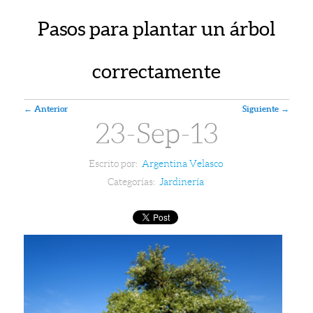
Pasos para plantar un árbol
correctamente
Navegador de artículos
←
Anterior
Siguiente
→
23-Sep-13
Escrito por:
Argentina Velasco
Categorías:
Jardinería