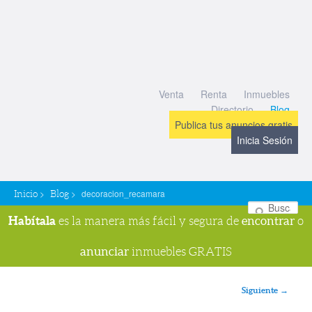
Venta
Renta
Inmuebles
Directorio
Blog
Publica tus anuncios gratis
Inicia Sesión
>
>
decoracion_recamara
Inicio
Blog
Bu
Habítala
encontrar
es la manera más fácil y segura de
o
anunciar
inmuebles GRATIS
Navegador de imágenes
Siguiente →