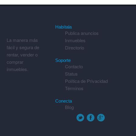
Habítala
Publica anuncios
La manera más
Inmuebles
fácil y segura de
Directorio
rentar, vender o
Soporte
comprar
Contacto
inmuebles.
Status
Política de Privacidad
Términos
Conecta
Blog