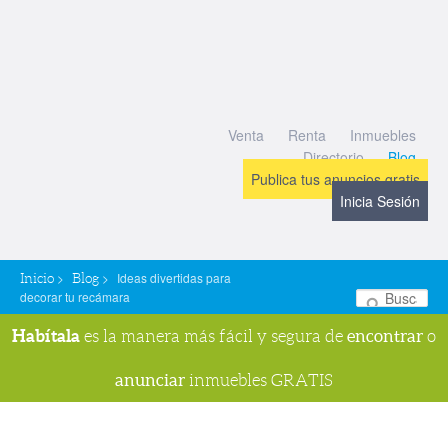
Venta
Renta
Inmuebles
Directorio
Blog
Publica tus anuncios gratis
Inicia Sesión
>
>
Ideas divertidas para
Inicio
Blog
decorar tu recámara
Bu
Habítala
encontrar
es la manera más fácil y segura de
o
anunciar
inmuebles GRATIS