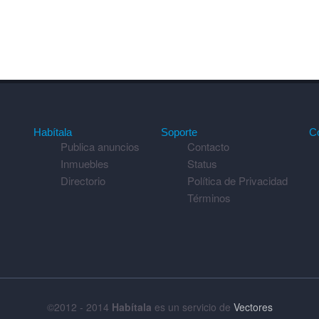
Habítala
Soporte
C
Publica anuncios
Contacto
Inmuebles
Status
Directorio
Política de Privacidad
Términos
©2012 - 2014
Habítala
es un servicio de
Vectores