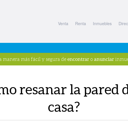
Venta
Renta
Inmuebles
Direc
encontrar
anunciar
la manera más fácil y segura de
o
inmue
mo resanar la pared d
casa?
s