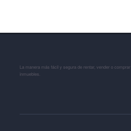
La manera más fácil y segura de rentar, vender o comprar
inmuebles.