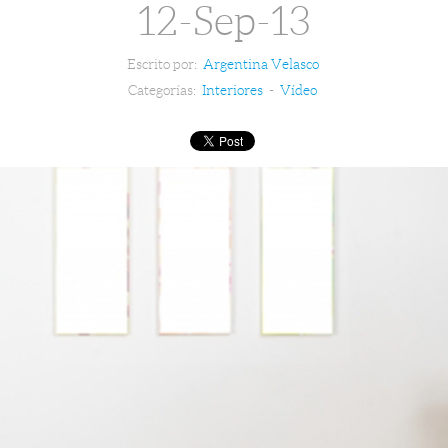
12-Sep-13
Escrito por:
Argentina Velasco
Categorías:
Interiores
-
Vídeo