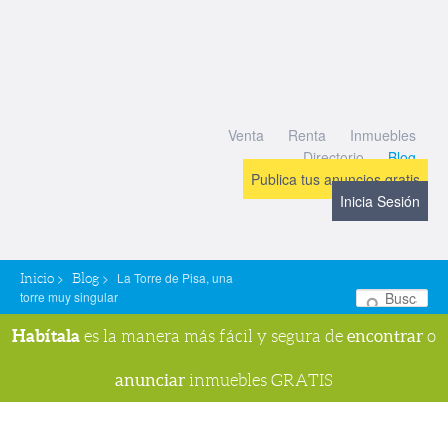
Venta
Renta
Inmuebles
Directorio
Blog
Publica tus anuncios gratis
Inicia Sesión
>
>
La Torre de Pisa, una
Inicio
Blog
torre muy singular
Bu
Habítala
encontrar
es la manera más fácil y segura de
o
anunciar
inmuebles GRATIS