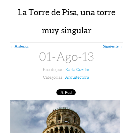
La Torre de Pisa, una torre
muy singular
Navegador de artículos
←
Anterior
Siguiente
→
01-Ago-13
Escrito por:
Karla Cuellar
Categorías:
Arquitectura