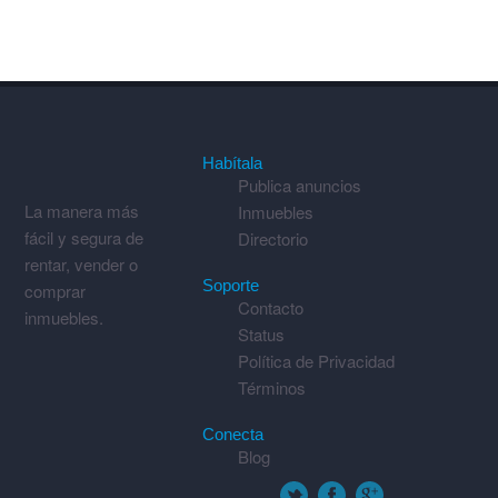
Habítala
Publica anuncios
La manera más
Inmuebles
fácil y segura de
Directorio
rentar, vender o
Soporte
comprar
Contacto
inmuebles.
Status
Política de Privacidad
Términos
Conecta
Blog